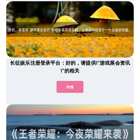
长征娱乐注册登录平台：好的，请提供\"游戏展会资讯
\"的相关
详情