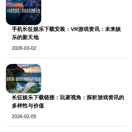
手机长征娱乐下载安装：VR游戏资讯：未来娱
乐的新天地
2026-03-02
长征娱乐下载链接：玩家视角：探析游戏资讯的
多样性与价值
2026-02-05