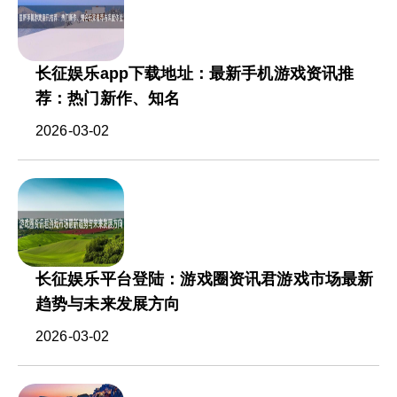
长征娱乐app下载地址：最新手机游戏资讯推
荐：热门新作、知名
2026-03-02
长征娱乐平台登陆：游戏圈资讯君游戏市场最新
趋势与未来发展方向
2026-03-02