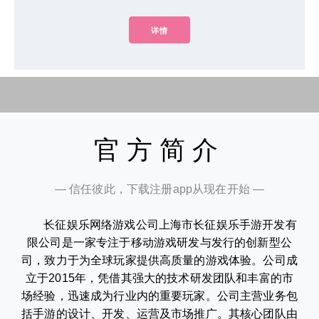
详情
官方简介
— 信任彼此，下载注册app从现在开始 —
长征娱乐网络游戏公司上海市长征娱乐手游开发有
限公司是一家专注于移动游戏研发与发行的创新型公
司，致力于为全球玩家提供高质量的游戏体验。公司成
立于2015年，凭借其强大的技术研发团队和丰富的市
场经验，迅速成为行业内的重要玩家。公司主营业务包
括手游的设计、开发、运营及市场推广。其核心团队由